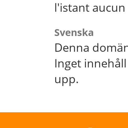
l'istant aucu
Svenska
Denna domän 
Inget innehål
upp.